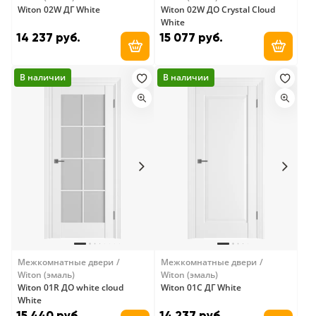
Witon 02W ДГ White
Witon 02W ДО Crystal Cloud
White
14 237 руб.
15 077 руб.
Добавить в корзину
Добави
В наличии
В наличии
Межкомнатные двери
Межкомнатные двери
Witon (эмаль)
Witon (эмаль)
Witon 01R ДО white cloud
Witon 01C ДГ White
White
15 440 руб.
14 237 руб.