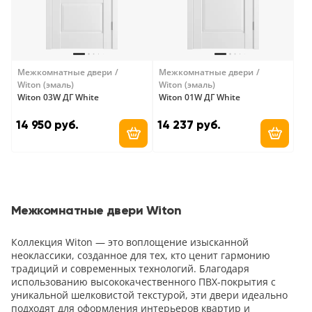
Межкомнатные двери
Межкомнатные двери
Witon (эмаль)
Witon (эмаль)
Witon 03W ДГ White
Witon 01W ДГ White
14 950 руб.
14 237 руб.
Добавить в корзину
Добави
Межкомнатные двери Witon
Коллекция Witon — это воплощение изысканной
неоклассики, созданное для тех, кто ценит гармонию
традиций и современных технологий. Благодаря
использованию высококачественного ПВХ-покрытия с
уникальной шелковистой текстурой, эти двери идеально
подходят для оформления интерьеров квартир и