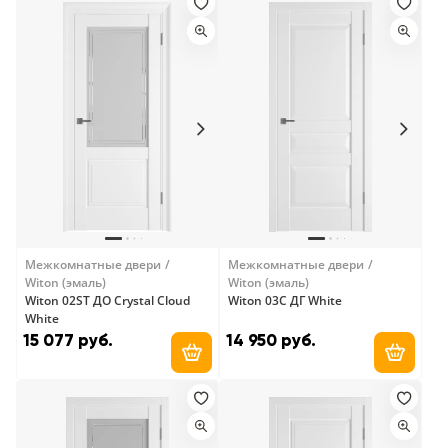
Межкомнатные двери
Межкомнатные двери
Witon (эмаль)
Witon (эмаль)
Witon 02ST ДО Crystal Cloud
Witon 03C ДГ White
White
15 077 руб.
14 950 руб.
Добавить в корзину
Добави