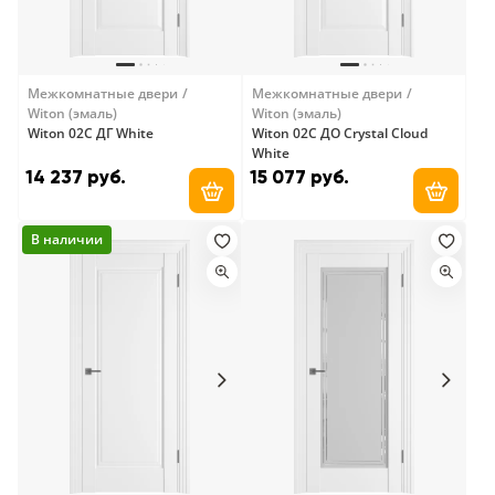
Межкомнатные двери
Межкомнатные двери
Witon (эмаль)
Witon (эмаль)
Witon 02C ДГ White
Witon 02C ДО Crystal Cloud
White
14 237 руб.
15 077 руб.
Добавить в корзину
Добави
В наличии