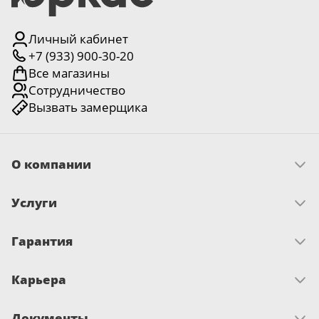
Личный кабинет
+7 (933) 900-30-20
Все магазины
Сотрудничество
Вызвать замерщика
О компании
Скачать прайс
Услуги
Миссия и ценности
История
Как оплатить
Отзывы
Гарантия
Замер
Новости
Доставка
Достижения и награды
Запрос по гарантии
Монтаж
Письмо директору
Карьера
Сертификаты
О гарантии
Вакансии
Документы