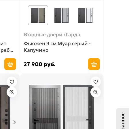
Входные двери
Гарда
лит
Фьюжен 9 см Муар серый -
еребро
Капучино
27 900 руб.
Добавить в корзину
Добавить в ко
Избранное