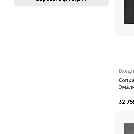
Вход
Сопра
Эмал
32 76