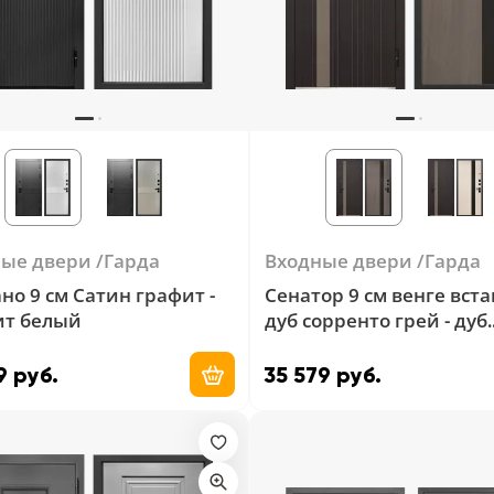
ные двери
Гарда
Входные двери
Гарда
но 9 см Сатин графит -
Сенатор 9 см венге вста
ит белый
дуб сорренто грей - дуб
сорренто грей вставка 
9 руб.
35 579 руб.
Добавить в корзину