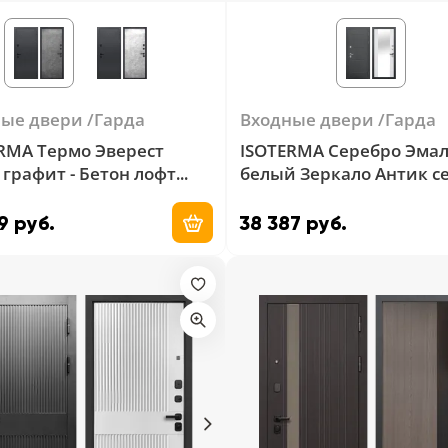
ные двери
Гарда
Входные двери
Гарда
RMA Термо Эверест
ISOTERMA Серебро Эма
 графит - Бетон лофт
белый Зеркало Антик с
- Эмалит белый
9 руб.
38 387 руб.
Добавить в корзину