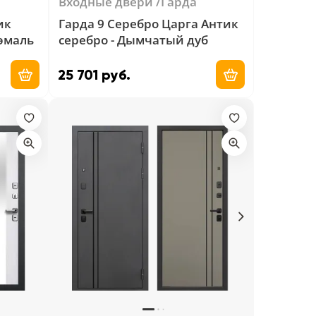
Входные двери
Гарда
ик
Гарда 9 Серебро Царга Антик
 эмаль
серебро - Дымчатый дуб
25 701 руб.
Добавить в корзину
Добавить в ко