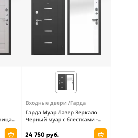
Входные двери
Гарда
р
Гарда Муар Лазер Зеркало
ница
Черный муар с блестками -
Эмалит белый
24 750 руб.
Добавить в корзину
Добавить в ко