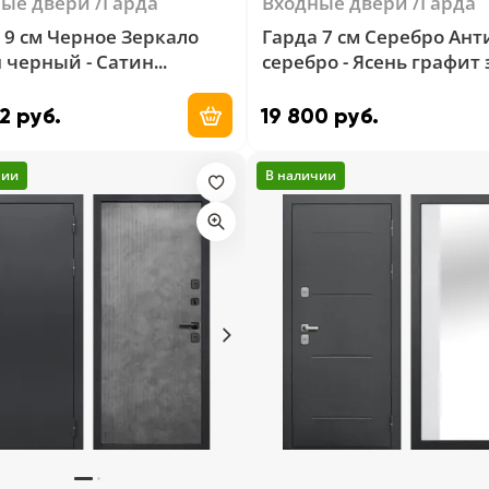
ные двери
Гарда
Входные двери
Гарда
 9 см Черное Зеркало
Гарда 7 см Серебро Ант
 черный - Сатин
серебро - Ясень графит
ый
2 руб.
19 800 руб.
Добавить в корзину
чии
В наличии