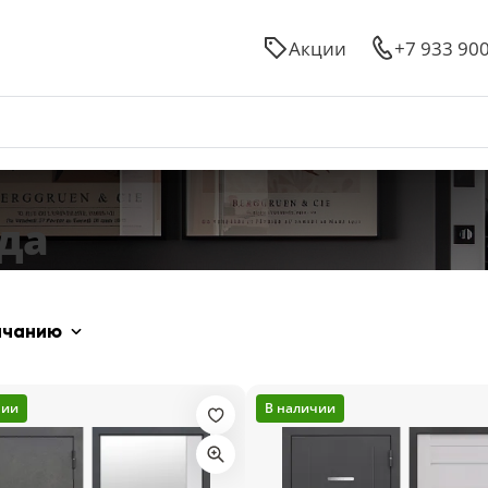
Акции
+7 933 90
да
лчанию
чии
В наличии