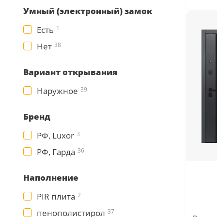
Умный (электронный) замок
Есть
1
Нет
38
Вариант открывания
Наружное
39
Бренд
РФ, Luxor
3
РФ, Гарда
36
Наполнение
PIR плита
2
пенополистирол
37