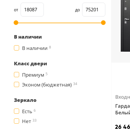
от
до
В наличии
В наличии
8
Класс двери
Премиум
5
Эконом (бюджетная)
34
Вход
Зеркало
Гарда
Есть
6
Белый
Эмал
Нет
33
26 46