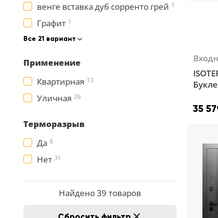
венге вставка дуб сорренто грей
1
Графит
1
Все 21 вариант
Вход
Применение
ISOTE
Квартирная
13
Букле
грей
Уличная
26
35 57
Терморазрыв
Да
8
Нет
31
Найдено 39 товаров
Сбросить фильтр