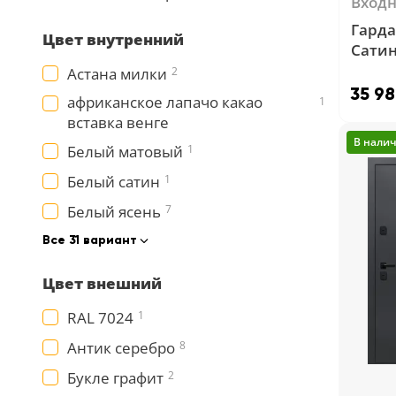
Вход
Гарда
Цвет внутренний
Сатин
черн
Астана милки
2
35 98
африканское лапачо какао
1
вставка венге
В нали
Белый матовый
1
Белый сатин
1
Белый ясень
7
Все 31 вариант
Цвет внешний
RAL 7024
1
Антик серебро
8
Букле графит
2