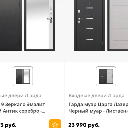
ные двери
Гарда
Входные двери
Гарда
 9 Зеркало Эмалит
Гарда муар Царга Лазе
 Антик серебро -
Черный муар - Листвен
ит белый
беж.
3 руб.
23 990 руб.
Добавить в корзину