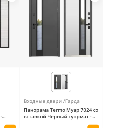
Входные двери
Гарда
Панорама Termo Муар 7024 со
-
вставкой Черный супрмат -
Эмалит белый + прижимная