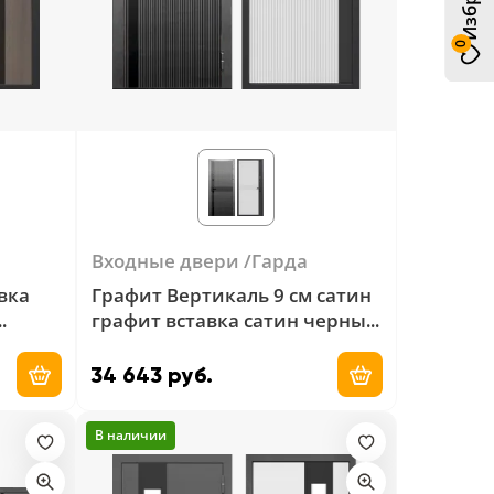
0
Входные двери
Гарда
вка
Графит Вертикаль 9 см сатин
графит вставка сатин черный
венге
- сатин белый вставка сатин
черный
34 643 руб.
Добавить в корзину
Добавить в ко
В наличии