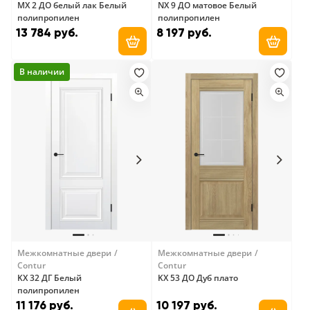
MX 2 ДО белый лак Белый
NX 9 ДО матовое Белый
полипропилен
полипропилен
13 784 руб.
8 197 руб.
Добавить в корзину
Добави
В наличии
Межкомнатные двери
Межкомнатные двери
Contur
Contur
KX 32 ДГ Белый
KX 53 ДО Дуб плато
полипропилен
11 176 руб.
10 197 руб.