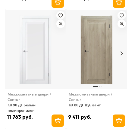
Добавить в корзину
Добави
Межкомнатные двери
Межкомнатные двери
Contur
Contur
KX 90 ДГ Белый
KX 80 ДГ Дуб вайт
полипропилен
11 763 руб.
9 411 руб.
Добавить в корзину
Добави