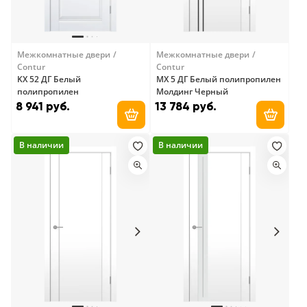
Межкомнатные двери
Межкомнатные двери
Contur
Contur
KX 52 ДГ Белый
MX 5 ДГ Белый полипропилен
полипропилен
Молдинг Черный
8 941 руб.
13 784 руб.
Добавить в корзину
Добави
В наличии
В наличии