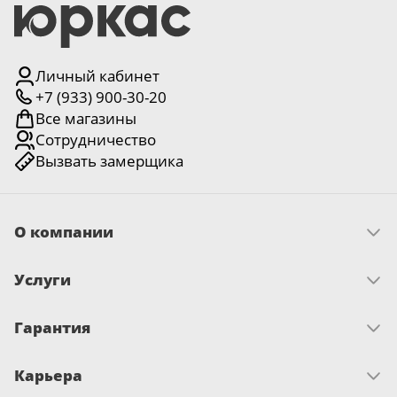
Личный кабинет
+7 (933) 900-30-20
Все магазины
Сотрудничество
Вызвать замерщика
О компании
Скачать прайс
Услуги
Миссия и ценности
История
Как оплатить
Отзывы
Гарантия
Замер
Новости
Доставка
Достижения и награды
Запрос по гарантии
Монтаж
Письмо директору
Карьера
Сертификаты
О гарантии