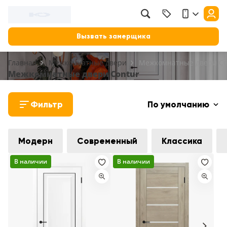
Вызвать замерщика
Главная
Межкомнатные двери
Межкомнатные двери Co
Межкомнатные двери Contur
Фильтр
По умолчанию
Модерн
Современный
Классика
В наличии
В наличии