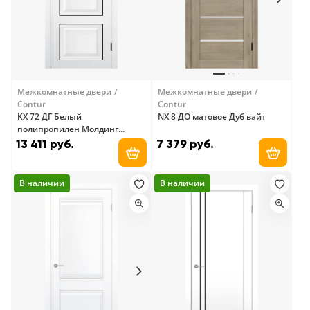
Межкомнатные двери
Межкомнатные двери
Contur
Contur
KX 72 ДГ Белый
NX 8 ДО матовое Дуб вайт
полипропилен Молдинг
Черный
13 411 руб.
7 379 руб.
Добавить в корзину
Добави
В наличии
В наличии