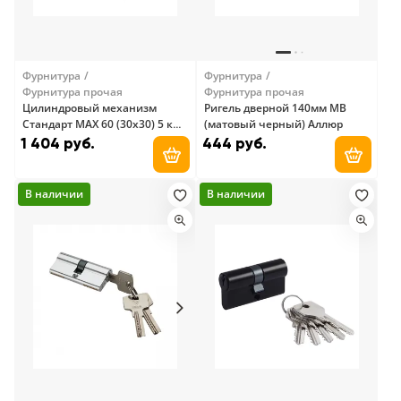
Фурнитура
Фурнитура
Фурнитура прочая
Фурнитура прочая
Цилиндровый механизм
Ригель дверной 140мм MB
Стандарт MAX 60 (30х30) 5 к
(матовый черный) Аллюр
ключ/ключ (100,10) SB
1 404 руб.
444 руб.
Добавить в корзину
Добави
В наличии
В наличии