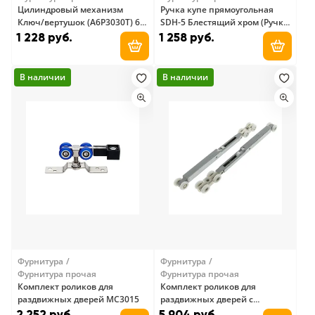
Цилиндровый механизм
Ручка купе прямоугольная
Ключ/вертушок (А6Р3030Т) 60
SDH-5 Блестящий хром (Ручка
30/30 MB (матовый черный)
для раздвижных дверей
1 228 руб.
1 258 руб.
Lockit
квадрат CP Arni)
Добавить в корзину
Добави
В наличии
В наличии
Фурнитура
Фурнитура
Фурнитура прочая
Фурнитура прочая
Комплект роликов для
Комплект роликов для
раздвижных дверей МС3015
раздвижных дверей с
доводчиками М3037
2 252 руб.
5 904 руб.