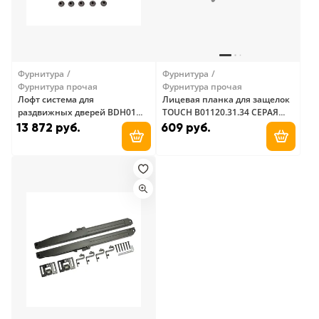
Фурнитура
Фурнитура
Фурнитура прочая
Фурнитура прочая
Лофт система для
Лицевая планка для защелок
раздвижных дверей BDH01
TOUCH B01120.31.34 СЕРАЯ
Black Arni
AGB
13 872 руб.
609 руб.
Добавить в корзину
Добави