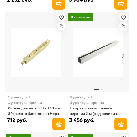
Добавить в корзину
Добави
В наличии
Фурнитура
Фурнитура
Фурнитура прочая
Фурнитура прочая
Ригель дверной 5 1/2 140 мм.
Направляющая рельса
GP (золото блестящее) Нора
верхняя 2 м (под ролики с
доводчиками) (Профиль
712 руб.
3 456 руб.
алюминиевый
Добавить в корзину
Добави
экструдированный
PK1.ITK/P33х31 00)