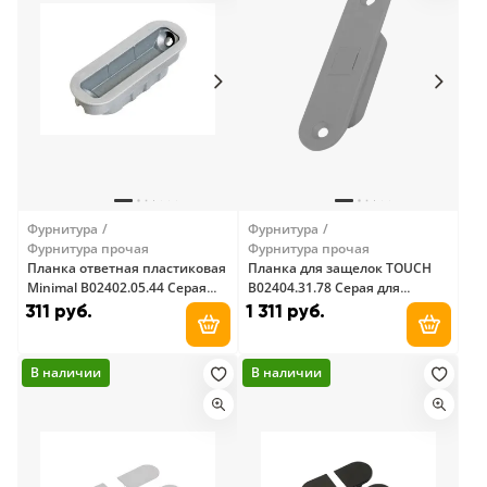
Фурнитура
Фурнитура
Фурнитура прочая
Фурнитура прочая
Планка ответная пластиковая
Планка для защелок TOUCH
Minimal В02402.05.44 Серая
B02404.31.78 Серая для
AGB
деревянных коробок AGB
311 руб.
1 311 руб.
Добавить в корзину
Добави
В наличии
В наличии