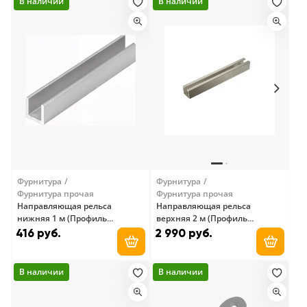
В наличии
В наличии
Фурнитура
Фурнитура
Фурнитура прочая
Фурнитура прочая
Направляющая рельса
Направляющая рельса
нижняя 1 м (Профиль
верхняя 2 м (Профиль
алюминиевый
алюминиевый
416 руб.
2 990 руб.
экструдированный
экструдированный
Добавить в корзину
Добави
PK1.ITK/P15X12,00)
PK1.DRO/R33X3)
В наличии
В наличии