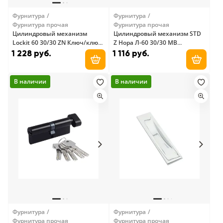
Фурнитура
Фурнитура
Фурнитура прочая
Фурнитура прочая
Цилиндровый механизм
Цилиндровый механизм STD
Lockit 60 30/30 ZN Ключ/ключ
Z Нора Л-60 30/30 MB
(А6Р3030)
(матовый черный) Ключ/
1 228 руб.
1 116 руб.
ключ
Добавить в корзину
Добави
В наличии
В наличии
Фурнитура
Фурнитура
Фурнитура прочая
Фурнитура прочая