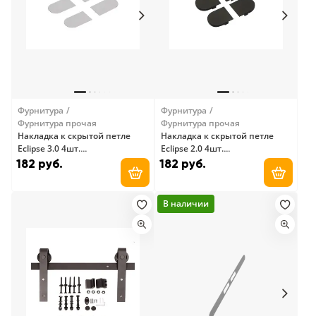
Фурнитура
Фурнитура
Фурнитура прочая
Фурнитура прочая
Накладка к скрытой петле
Накладка к скрытой петле
Eclipse 3.0 4шт.
Eclipse 2.0 4шт.
компл.Е302001244 серая AGB
компл.Е302002093 черная
182 руб.
182 руб.
AGB
Добавить в корзину
Добави
В наличии