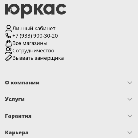
Личный кабинет
+7 (933) 900-30-20
Все магазины
Сотрудничество
Вызвать замерщика
О компании
Скачать прайс
Услуги
Миссия и ценности
История
Как оплатить
Отзывы
Гарантия
Замер
Новости
Доставка
Достижения и награды
Запрос по гарантии
Монтаж
Письмо директору
Карьера
Сертификаты