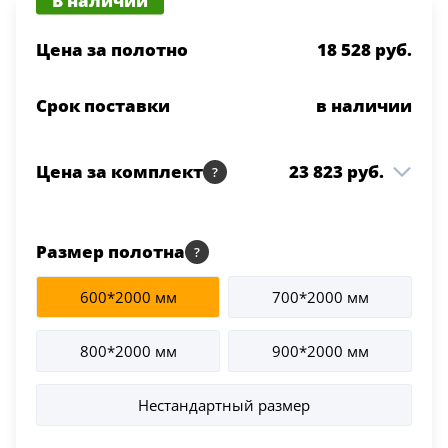
Цена за полотно
18 528 руб.
Срок поставки
в наличии
Цена за комплект
23 823 руб.
Witon 01R ДО White cloud
18 528 руб.
1 шт
800*2000 Grey
Размер полотна
Коробка Witon т/скопич.
3 260 руб.
2.5 шт
600*2000 мм
700*2000 мм
Grey
Наличник Witon т/
2 035 руб.
800*2000 мм
900*2000 мм
2.5 шт
скопич. Grey
Нестандартный размер