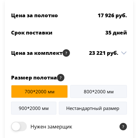
Цена за полотно
17 926 руб.
Срок поставки
35
дней
Цена за комплект
23 221 руб.
Witon 02C ДО Crystal
17 926 руб.
1 шт
Cloud 800*2000 Grey
Размер полотна
Коробка Witon т/скопич.
3 260 руб.
2.5 шт
700*2000 мм
800*2000 мм
Grey
Наличник Witon т/
2 035 руб.
900*2000 мм
Нестандартный размер
2.5 шт
скопич. Grey
Нужен замерщик