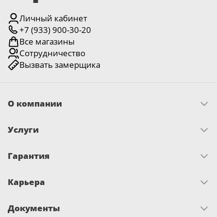
Личный кабинет
+7 (933) 900-30-20
Все магазины
Сотрудничество
Вызвать замерщика
О компании
Скачать прайс
Услуги
Миссия и ценности
История
Как оплатить
Отзывы
Гарантия
Замер
Новости
Доставка
Достижения и награды
Запрос по гарантии
Монтаж
Письмо директору
Карьера
Сертификаты
О гарантии
Вакансии
Документы
Развитие и обучение