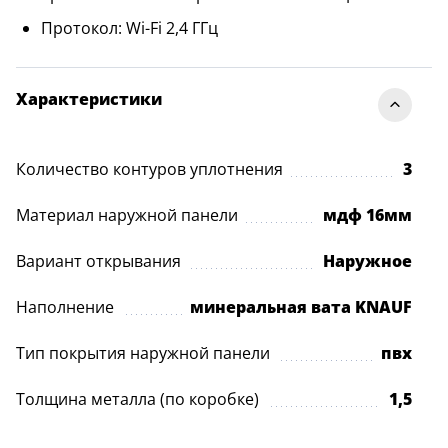
Протокол: Wi-Fi 2,4 ГГц
Материал: алюминиевый сплав, сталь, пластик
Температура окружающей среды: от −20℃
Характеристики
до +70℃
Подходящая влажность: 20%-93%
Количество контуров уплотнения
3
Электронный замок Gimmel F50 Tuya входит
в стоимость двери.
В фирменных салонах
оцените
Материал наружной панели
мдф 16мм
этот и другие электронные замки. Менеджер
продемонстрирует все способы открывания,
Вариант открывания
Наружное
расскажет об отличиях и преимуществах каждого.
Наполнение
минеральная вата KNAUF
Тип покрытия наружной панели
пвх
Толщина металла (по коробке)
1,5