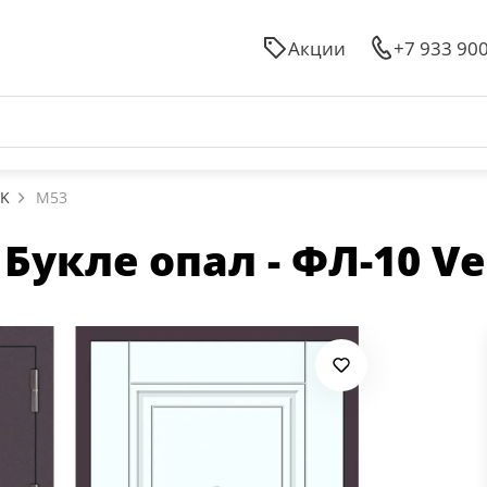
Акции
+7 933 90
3K
M53
укле опал - ФЛ-10 Vel