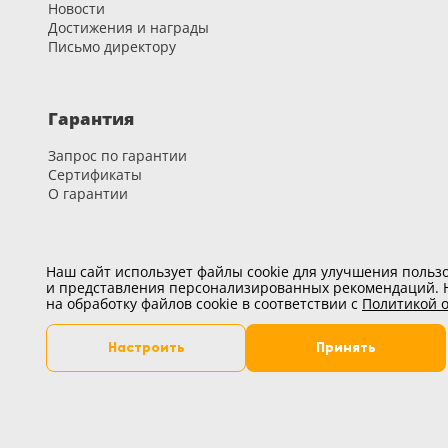
Новости
Достижения и награды
Письмо директору
Гарантия
Запрос по гарантии
Сертификаты
О гарантии
Карьера
Наш сайт использует файлы cookie для улучшения пользо
и представления персонализированных рекомендаций. Н
Вакансии
на обработку файлов cookie в соответствии с
Политикой о
Развитие и обучение
Настроить
Принять
Вы можете настроить удобные для вас файлы cookie, кр
cookie может повлиять на работоспособность сайта.