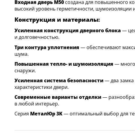
Входная дверь M50
создана для повышенного ко
высокий уровень герметичности, шумоизоляции и
Конструкция и материалы:
Усиленная конструкция дверного блока
— цел
и долговечностью.
Три контура уплотнения
— обеспечивают макси
шума.
Повышенная тепло- и шумоизоляция
— много
снаружи.
Усиленная система безопасности
— два замка
характеристики двери.
Современные варианты отделки
— разнообраз
в любой интерьер.
Серия
МеталЮр 3K
— оптимальный выбор для тех