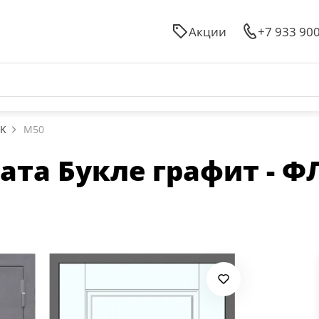
Акции
+7 933 90
3K
M50
та Букле графит - ФЛ-