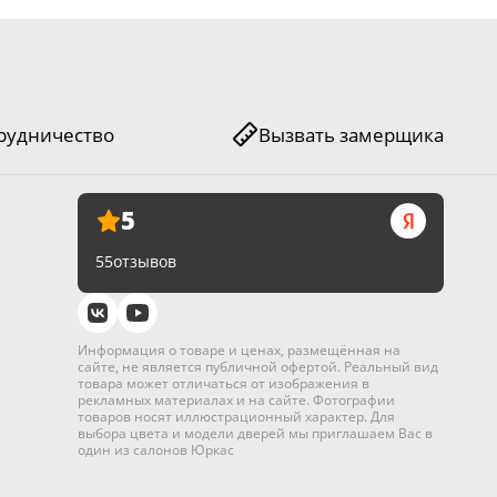
рудничество
Вызвать замерщика
5
55
отзывов
Информация о товаре и ценах, размещённая на
сайте, не является публичной офертой. Реальный вид
товара может отличаться от изображения в
рекламных материалах и на сайте. Фотографии
товаров носят иллюстрационный характер. Для
выбора цвета и модели дверей мы приглашаем Вас в
один из салонов Юркас