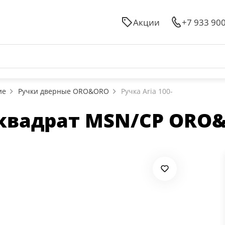
Акции
+7 933 90
ие
Ручки дверные ORO&ORO
Ручка Aria 100-
5E квадрат MSN/CP OR