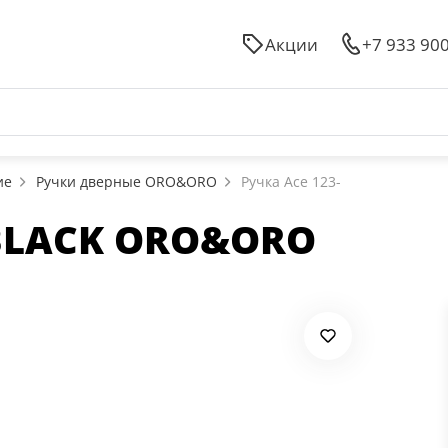
Акции
+7 933 90
ие
Ручки дверные ORO&ORO
Ручка Ace 123-
E BLACK ORO&ORO