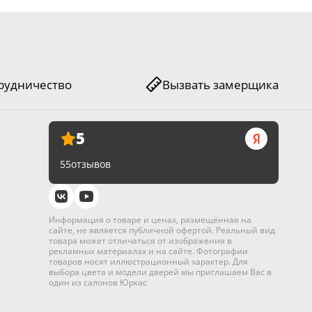
рудничество
Вызвать замерщика
5
55
отзывов
Информация о товаре и ценах, размещённая на
сайте, не является публичной офертой. Реальный вид
товара может отличаться от изображения в
рекламных материалах и на сайте. Фотографии
товаров носят иллюстрационный характер. Для
выбора цвета и модели дверей мы приглашаем Вас в
один из салонов Юркас