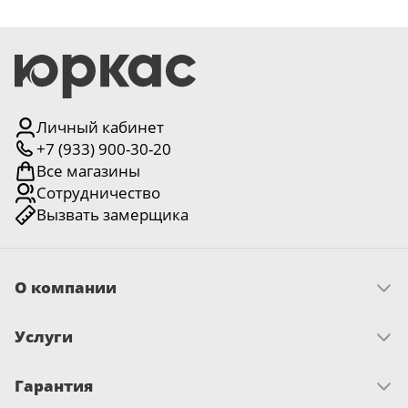
Личный кабинет
+7 (933) 900-30-20
Все магазины
Сотрудничество
Вызвать замерщика
О компании
Скачать прайс
Услуги
Миссия и ценности
История
Как оплатить
Отзывы
Гарантия
Замер
Новости
Доставка
Достижения и награды