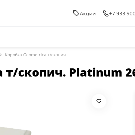
Акции
+7 933 90
Коробка Geometrica т/скопич.
 т/скопич. Platinum 2