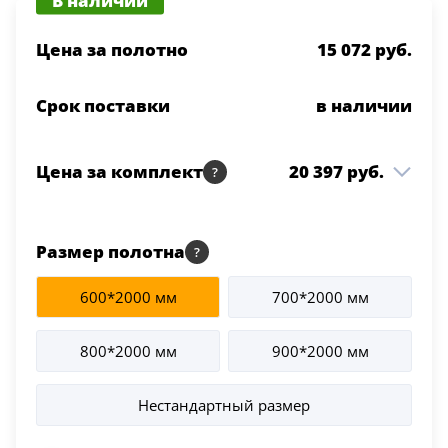
Цена за полотно
15 072 руб.
Срок поставки
в наличии
Цена за комплект
20 397 руб.
Модель №7 ДГ 800*2000
15 072 руб.
1 шт
Темный лак
Размер полотна
Коробка ПМЦ с уплотн.
3 465 руб.
2.5 шт
600*2000 мм
700*2000 мм
Темный лак
Наличник ПМЦ Темный
1 860 руб.
800*2000 мм
900*2000 мм
2.5 шт
лак
Нестандартный размер