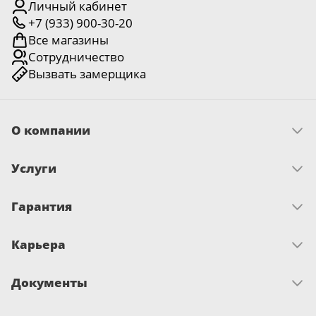
Личный кабинет
+7 (933) 900-30-20
Все магазины
Сотрудничество
Вызвать замерщика
О компании
Скачать прайс
Услуги
Миссия и ценности
История
Как оплатить
Отзывы
Гарантия
Замер
Новости
Доставка
Достижения и награды
Запрос по гарантии
Монтаж
Письмо директору
Карьера
Сертификаты
О гарантии
Вакансии
Документы
Развитие и обучение
Политика об обработке файлов cookies