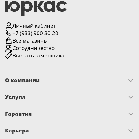
Личный кабинет
+7 (933) 900-30-20
Все магазины
Сотрудничество
Вызвать замерщика
О компании
Скачать прайс
Услуги
Миссия и ценности
История
Как оплатить
Отзывы
Гарантия
Замер
Новости
Доставка
Достижения и награды
Запрос по гарантии
Монтаж
Письмо директору
Карьера
Сертификаты
О гарантии