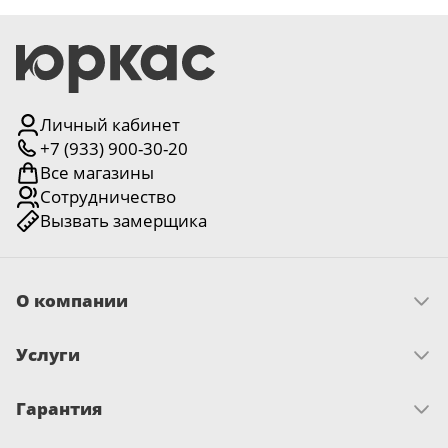
Личный кабинет
+7 (933) 900-30-20
Все магазины
Сотрудничество
Вызвать замерщика
О компании
Скачать прайс
Услуги
Миссия и ценности
История
Как оплатить
Отзывы
Гарантия
Замер
Новости
Доставка
Достижения и награды
Запрос по гарантии