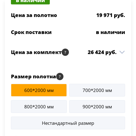
Цена за полотно
19 971 руб.
Срок поставки
в наличии
Цена за комплект
26 424 руб.
Integra 65 ДГ 800*2000
19 971 руб.
Белая эмаль Молдинг
1 шт
Размер полотна
Черный
600*2000 мм
700*2000 мм
Коробка Integra т/
4 090 руб.
2.5 шт
скопич. Белая эмаль
800*2000 мм
900*2000 мм
Наличник Integra т/
2 363 руб.
2.5 шт
скопич. Белая эмаль
Нестандартный размер