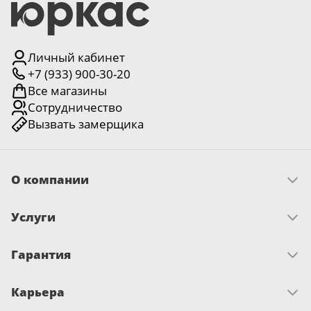
Личный кабинет
+7 (933) 900-30-20
Все магазины
Сотрудничество
Вызвать замерщика
О компании
Скачать прайс
Услуги
Миссия и ценности
История
Как оплатить
Отзывы
Гарантия
Замер
Новости
Доставка
Достижения и награды
Запрос по гарантии
Монтаж
Письмо директору
Карьера
Сертификаты
О гарантии