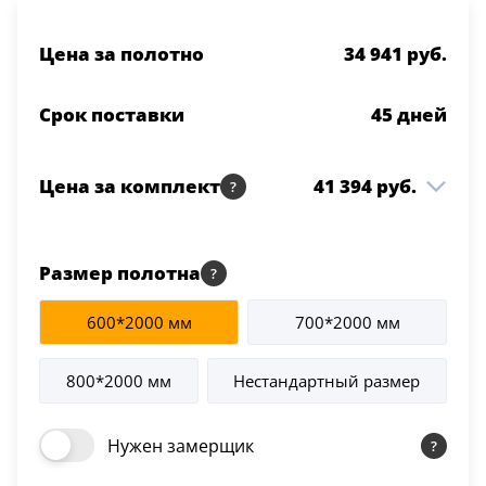
Цена за полотно
34 941 руб.
Срок поставки
45
дней
Цена за комплект
41 394 руб.
Integra 5.2 ДО 800*2000
34 941 руб.
1 шт
Белая эмаль
Размер полотна
Коробка Integra т/
4 090 руб.
2.5 шт
600*2000 мм
700*2000 мм
скопич. Белая эмаль
Наличник Integra т/
2 363 руб.
800*2000 мм
Нестандартный размер
2.5 шт
скопич. Белая эмаль
Нужен замерщик