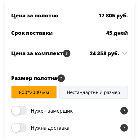
Цена за полотно
17 805 руб.
Срок поставки
45
дней
Цена за комплект
24 258 руб.
Integra 25.2 ДГ 800*2000
17 805 руб.
Белая эмаль Молдинг
1 шт
Размер полотна
Золото
800*2000 мм
Нестандартный размер
Коробка Integra т/
4 090 руб.
2.5 шт
скопич. Белая эмаль
Нужен замерщик
Наличник Integra т/
2 363 руб.
2.5 шт
скопич. Белая эмаль
Нужна доставка