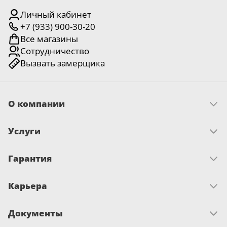
Личный кабинет
+7 (933) 900-30-20
Все магазины
Сотрудничество
Вызвать замерщика
О компании
Скачать прайс
Услуги
Миссия и ценности
История
Как оплатить
Отзывы
Гарантия
Замер
Новости
Доставка
Достижения и награды
Запрос по гарантии
Монтаж
Письмо директору
Карьера
Сертификаты
О гарантии
Вакансии
Документы
Развитие и обучение