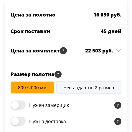
Цена за полотно
16 050 руб.
Срок поставки
45
дней
Цена за комплект
22 503 руб.
Integra 14.2 ДО Art Cloud
16 050 руб.
1 шт
800*2000 Белая эмаль
Размер полотна
Коробка Integra т/
4 090 руб.
2.5 шт
800*2000 мм
Нестандартный размер
скопич. Белая эмаль
Наличник Integra т/
2 363 руб.
2.5 шт
Нужен замерщик
скопич. Белая эмаль
Нужна доставка