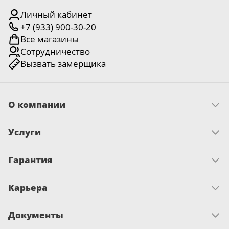
Личный кабинет
+7 (933) 900-30-20
Все магазины
Сотрудничество
Вызвать замерщика
О компании
Скачать прайс
Услуги
Миссия и ценности
История
Как оплатить
Отзывы
Гарантия
Замер
Новости
Доставка
Достижения и награды
Запрос по гарантии
Монтаж
Письмо директору
Карьера
Сертификаты
О гарантии
Вакансии
Документы
Развитие и обучение