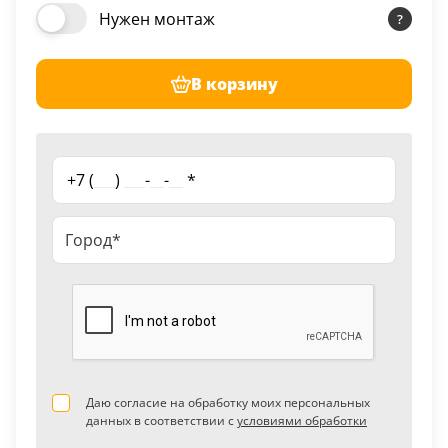
Нужен монтаж
В корзину
+7 (
___
)
___
-
__
-
__
*
Даю согласие на обработку моих персональных
данных в соответствии с
условиями обработки