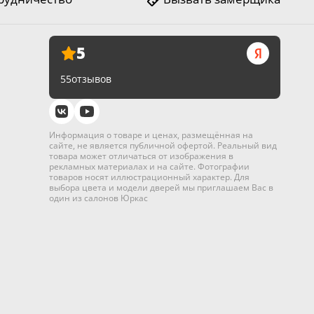
5
55
отзывов
Информация о товаре и ценах, размещённая на
сайте, не является публичной офертой. Реальный вид
товара может отличаться от изображения в
рекламных материалах и на сайте. Фотографии
товаров носят иллюстрационный характер. Для
выбора цвета и модели дверей мы приглашаем Вас в
один из салонов Юркас