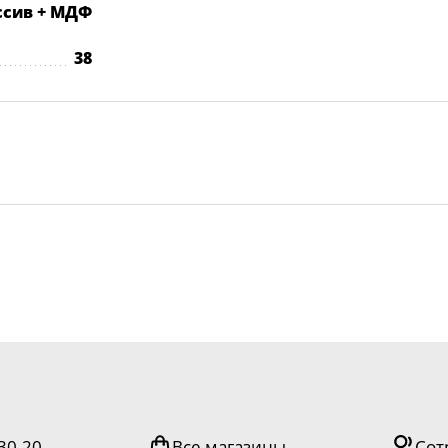
ссив + МДФ
38
-30-20
Все магазины
Сот