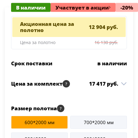
В наличии
Участвует в акции
-20%
Акционная цена за
12 904 руб.
полотно
Цена за полотно
16 130 руб.
Срок поставки
в наличии
Цена за комплект
17 417 руб.
DZ-50.1 4AB 800*2000
Shellac White Молдинг
Размер полотна
12 904 руб.
1 шт
черный кромка ALU
Черная ЗПЗ
600*2000 мм
700*2000 мм
Коробка т/скопич.
2 828 руб.
2.5 шт
Shellac White