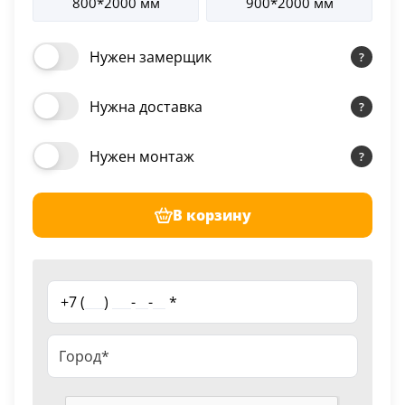
800*2000 мм
900*2000 мм
Наличник т/скопич.
1 685 руб.
2.5 шт
Shellac White
Нужен замерщик
Нужна доставка
Нужен монтаж
В корзину
+7 (
___
)
___
-
__
-
__
*