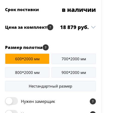
в наличии
Срок поставки
18 879 руб.
Цена за комплект
DN-12 800*2000
13 499 руб.
1 шт
Размер полотна
Keramik Brown
Коробка т/скопич.
3 373 руб.
600*2000 мм
700*2000 мм
2.5 шт
(40*70) Keramik Brown
Наличник т/скопич.
800*2000 мм
900*2000 мм
2 008 руб.
2.5 шт
Keramik Brown
Нестандартный размер
Нужен замерщик