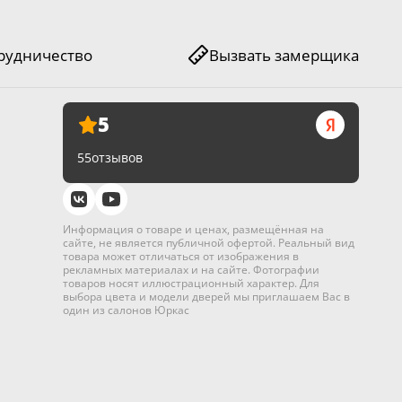
рудничество
Вызвать замерщика
5
55
отзывов
Информация о товаре и ценах, размещённая на
сайте, не является публичной офертой. Реальный вид
товара может отличаться от изображения в
рекламных материалах и на сайте. Фотографии
товаров носят иллюстрационный характер. Для
выбора цвета и модели дверей мы приглашаем Вас в
один из салонов Юркас