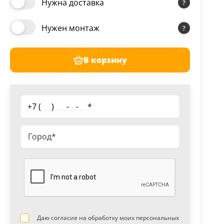
Нужна доставка
Нужен монтаж
В корзину
+7 (
___
)
___
-
__
-
__
*
Даю согласие на обработку моих персональных