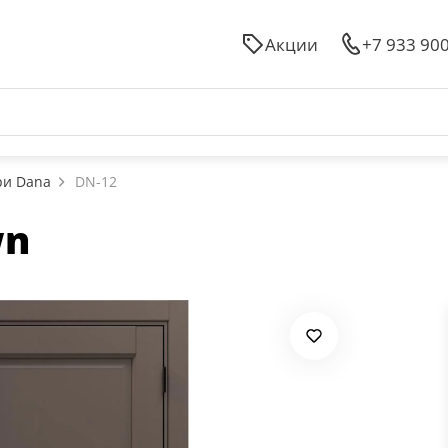
Акции
+7 933 90
ри Dana
DN-12
wn