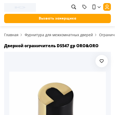
Вызвать замерщика
Главная
Фурнитура для межкомнатных дверей
Ограничи
Дверной ограничитель DS547 gp ORO&ORO